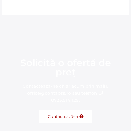
Solicită o ofertă de
preț
Contactează-ne chiar acum prin mail

office@contabss.ro
sau telefon

0723.514.125
.
Contactează-ne