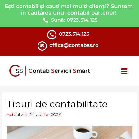
Ești contabil și cauți mai mulți clienți? Suntem
în căutarea unui contabil partener!
Sună: 0723.514.125
0723.514.125
office@contabss.ro
Tipuri de contabilitate
Actualizat: 24 aprilie, 2024