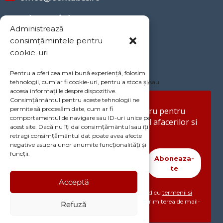
Rețele sociale
Administrează
consimțămintele pentru
cookie-uri
Afla informatii si idei utile
Pentru a oferi cea mai bună experiență, folosim
tehnologii, cum ar fi cookie-uri, pentru a stoca și/sau
accesa informațiile despre dispozitive.
Consimțământul pentru aceste tehnologii ne
permite să procesăm date, cum ar fi
Aboneaza-te la newsletter-ul nostru pentru
comportamentul de navigare sau ID-uri unice pe
informatii actualizate din domeniul afacerilor si
acest site. Dacă nu îți dai consimțământul sau îți
contabilitatii!
retragi consimțământul dat poate avea afecte
negative asupra unor anumite funcționalități și
funcții.
Aboneaza-
te
Acceptă
Abonandu-te la acest newsletter, esti de acord cu
termenii si
conditiile
si
politica de confidentialitate
si cu trimiterea de mail-
Refuză
uri catre tine in scop informativ si comercial.